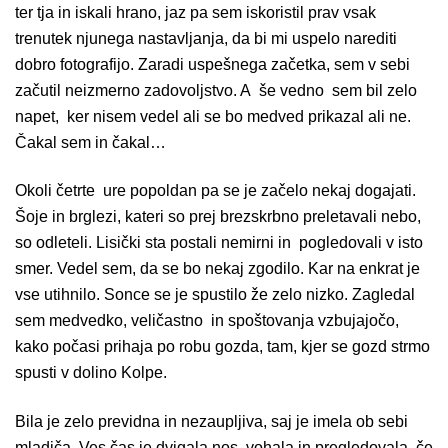
ter tja in iskali hrano, jaz pa sem iskoristil prav vsak
trenutek njunega nastavljanja, da bi mi uspelo narediti
dobro fotografijo. Zaradi uspešnega začetka, sem v sebi
začutil neizmerno zadovoljstvo. A še vedno sem bil zelo
napet, ker nisem vedel ali se bo medved prikazal ali ne.
Čakal sem in čakal…
Okoli četrte ure popoldan pa se je začelo nekaj dogajati.
Šoje in brglezi, kateri so prej brezskrbno preletavali nebo,
so odleteli. Lisički sta postali nemirni in pogledovali v isto
smer. Vedel sem, da se bo nekaj zgodilo. Kar na enkrat je
vse utihnilo. Sonce se je spustilo že zelo nizko. Zagledal
sem medvedko, veličastno in spoštovanja vzbujajočo,
kako počasi prihaja po robu gozda, tam, kjer se gozd strmo
spusti v dolino Kolpe.
Bila je zelo previdna in nezaupljiva, saj je imela ob sebi
mladiča. Ves čas je dvigala nos, vohala in pregledovala, če