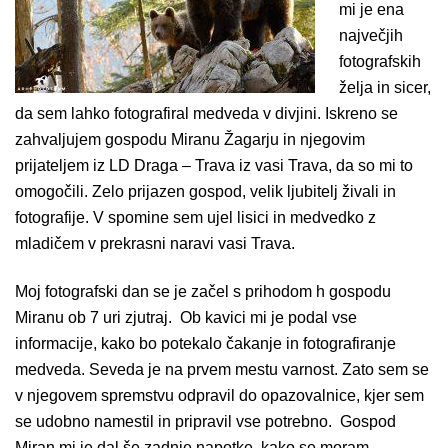
mi je ena
največjih
fotografskih
želja in sicer,
da sem lahko fotografiral medveda v divjini. Iskreno se
zahvaljujem gospodu Miranu Žagarju in njegovim
prijateljem iz LD Draga – Trava iz vasi Trava, da so mi to
omogočili. Zelo prijazen gospod, velik ljubitelj živali in
fotografije. V spomine sem ujel lisici in medvedko z
mladičem v prekrasni naravi vasi Trava.
Moj fotografski dan se je začel s prihodom h gospodu
Miranu ob 7 uri zjutraj. Ob kavici mi je podal vse
informacije, kako bo potekalo čakanje in fotografiranje
medveda. Seveda je na prvem mestu varnost. Zato sem se
v njegovem spremstvu odpravil do opazovalnice, kjer sem
se udobno namestil in pripravil vse potrebno. Gospod
Miran mi je dal še zadnje napotke, kako se moram