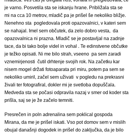
je varno. Posvetila sta se iskanju hrane. Približala sta se
mi na cca 10 metrov, mladič pa je prišel še nekoliko bližje.
Nenehno sta pogledovala proti opazovalnici, v kateri sem
se nahajal. Imel sem občutek, da zelo dobro vesta, da
opazovalnica ni prazna. Mladič se je postavljal na zadnje
tace, da bi tako bolje videl in vohal . Te edinstvene občutke
je težko opisati. Ni me bilo strah, vseeno pa sem zaradi
vznemirjenosti čutil drhtenje svojih rok. Na začetku kar
nisem mogel držati fotoaparata pri miru, potem pa sem se
nekoliko umiril, začel sem uživati v pogledu na prekrasni
živali ter fotografiral, dokler mi je svetloba dopuščala.
Medveda sta se počasi odpravila nazaj v smer od koder sta
prišla, saj se je že začelo temniti.
Presrečen in poln adrenalina sem poklical gospoda
Mirana, da me je prišel iskati. Vso pot domov sem v mislih
obujal današnji dogodek in prišel do zaključka, da je bilo