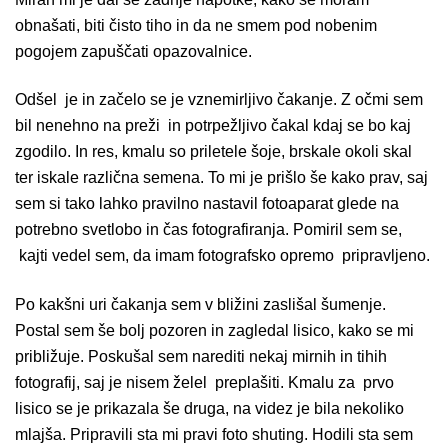
obnašati, biti čisto tiho in da ne smem pod nobenim
pogojem zapuščati opazovalnice.
Odšel je in začelo se je vznemirljivo čakanje. Z očmi sem
bil nenehno na preži in potrpežljivo čakal kdaj se bo kaj
zgodilo. In res, kmalu so priletele šoje, brskale okoli skal
ter iskale različna semena. To mi je prišlo še kako prav, saj
sem si tako lahko pravilno nastavil fotoaparat glede na
potrebno svetlobo in čas fotografiranja. Pomiril sem se,
kajti vedel sem, da imam fotografsko opremo pripravljeno.
Po kakšni uri čakanja sem v bližini zaslišal šumenje.
Postal sem še bolj pozoren in zagledal lisico, kako se mi
približuje. Poskušal sem narediti nekaj mirnih in tihih
fotografij, saj je nisem želel preplašiti. Kmalu za prvo
lisico se je prikazala še druga, na videz je bila nekoliko
mlajša. Pripravili sta mi pravi foto shuting. Hodili sta sem